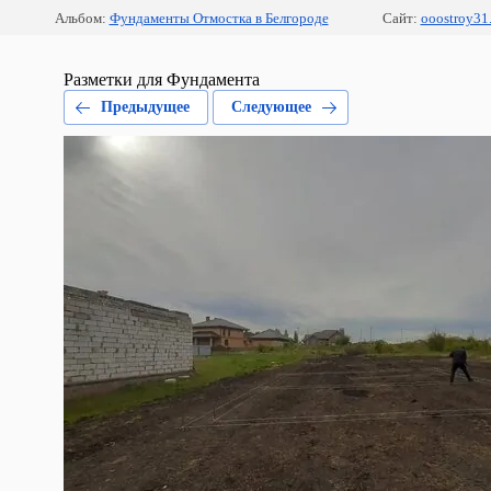
Альбом:
Фундаменты Отмостка в Белгороде
Сайт:
ooostroy31.
Разметки для Фундамента
Предыдущее
Следующее