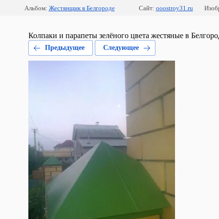
Альбом:
Жестянщик в Белгороде
Сайт:
ooostroy31.ru
Изоб
Колпаки и парапеты зелёного цвета жестяные в Белгоро
Предыдущее
Следующее