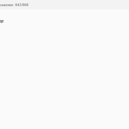
ражение: 843/868
де