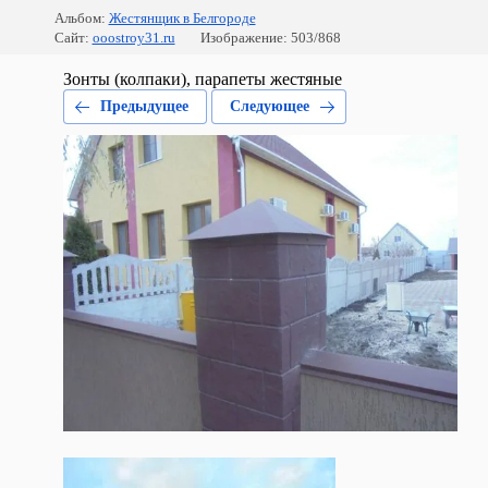
Альбом:
Жестянщик в Белгороде
Сайт:
ooostroy31.ru
Изображение: 503/868
Зонты (колпаки), парапеты жестяные
Предыдущее
Следующее