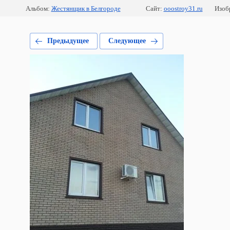
Альбом:
Жестянщик в Белгороде
Сайт:
ooostroy31.ru
Изоб
Предыдущее
Следующее