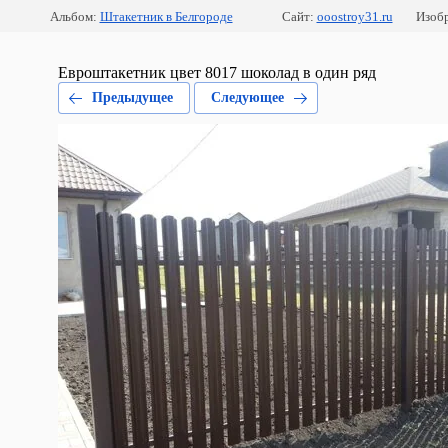
Альбом:
Штакетник в Белгороде
Сайт:
ooostroy31.ru
Изобр
Евроштакетник цвет 8017 шоколад в один ряд
Предыдущее
Следующее