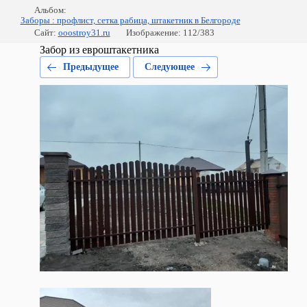
Альбом:
Заборы : профлист, сетка рабица, штакетник в Белгороде
Сайт:
ooostroy31.ru
Изображение: 112/383
Забор из евроштакетника
Предыдущее
Следующее